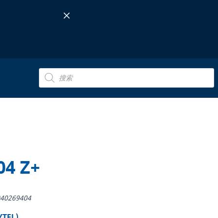
Products
search
04 Z+
40269404
TEL)