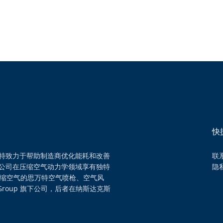
快
特致力于帮助制造商优化能耗和改善
联
公司在压缩空气动力学领域享有独特
隐
压缩空气的思万特空气喷枪、空气风
Group 旗下公司，后者在纳斯达克斯