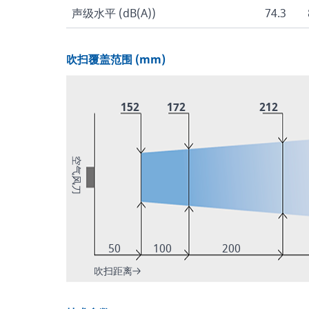
声级水平 (dB(A))
74.3
吹扫覆盖范围 (mm)
152
172
212
空气风刀
50
100
200
吹扫距离