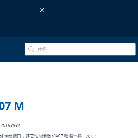
Products
search
07 M
70169693
 1/2" 外螺纹接口，其它性能参数和X07 喷嘴一样。尺寸: