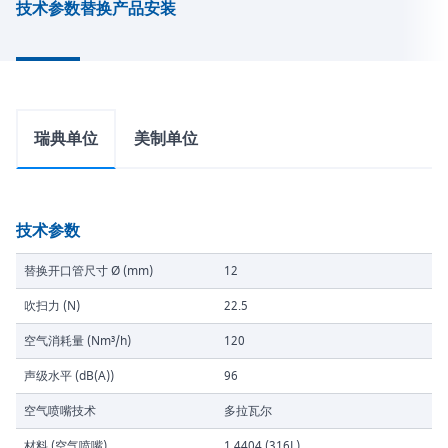
技术参数
替换产品
安装
瑞典单位
美制单位
技术参数
替换开口管尺寸 Ø (mm)
12
吹扫力 (N)
22.5
空气消耗量 (Nm³/h)
120
声级水平 (dB(A))
96
空气喷嘴技术
多拉瓦尔
材料 (空气喷嘴)
1.4404 (316L)