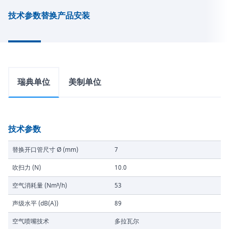
技术参数
替换产品
安装
瑞典单位
美制单位
技术参数
替换开口管尺寸 Ø (mm)
7
吹扫力 (N)
10.0
空气消耗量 (Nm³/h)
53
声级水平 (dB(A))
89
空气喷嘴技术
多拉瓦尔