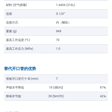
材料 (空气喷嘴)
1.4404 (316L)
连接
G 1/4"
连接方式
内（螺纹）
重量 (g)
949
最高工作温度 (°C)
70
最高工作压力 (MPa)
1.0
替代开口管的优势
替换开口管尺寸 Ø (mm)
7
声级水平降低
16 [dB(A)]
67%
降噪并节能
39 [Nm³/h]
42%