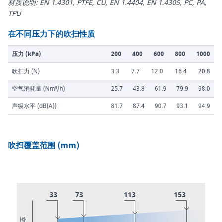
材质说明: EN 1.4301, PTFE, CU, EN 1.4404, EN 1.4305, PC, PA,
TPU
在不同压力下的吹扫性质
压力 (kPa)
200
400
600
800
1000
吹扫力 (N)
3.3
7.7
12.0
16.4
20.8
空气消耗量 (Nm³/h)
25.7
43.8
61.9
79.9
98.0
声级水平 (dB(A))
81.7
87.4
90.7
93.1
94.9
吹扫覆盖范围 (mm)
33
73
113
153