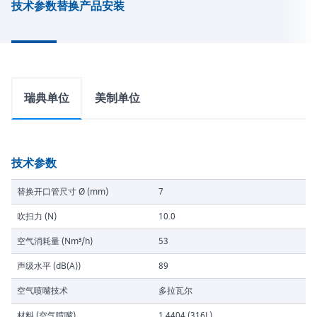
技术参数
替换产品
安装
瑞典单位
美制单位
技术参数
替换开口管尺寸 Ø (mm)
7
吹扫力 (N)
10.0
空气消耗量 (Nm³/h)
53
声级水平 (dB(A))
89
空气喷嘴技术
多拉瓦尔
材料 (空气喷嘴)
1.4404 (316L)