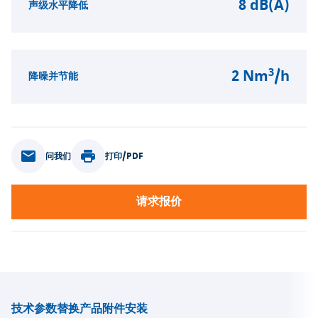
8 dB(A)
声级水平降低
3
2 Nm
/h
降噪并节能
问我们
打印/PDF
请求报价
技术参数
替换产品
附件
安装