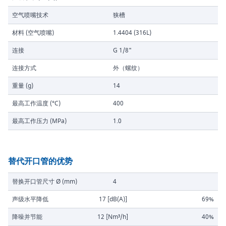
空气喷嘴技术
狭槽
材料 (空气喷嘴)
1.4404 (316L)
连接
G 1/8"
连接方式
外（螺纹）
重量 (g)
14
最高工作温度 (°C)
400
最高工作压力 (MPa)
1.0
替代开口管的优势
替换开口管尺寸 Ø (mm)
4
声级水平降低
17 [dB(A)]
69%
降噪并节能
12 [Nm³/h]
40%