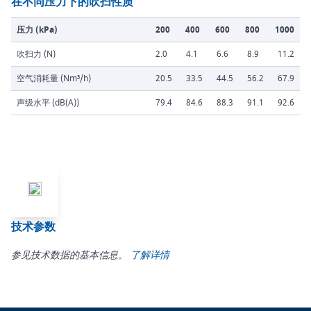
在不同压力下的吹扫性质
压力 (kPa)
200
400
600
800
1000
吹扫力 (N)
2.0
4.1
6.6
8.9
11.2
空气消耗量 (Nm³/h)
20.5
33.5
44.5
56.2
67.9
声级水平 (dB(A))
79.4
84.6
88.3
91.1
92.6
技术参数
参见技术数据的基本信息。
了解详情