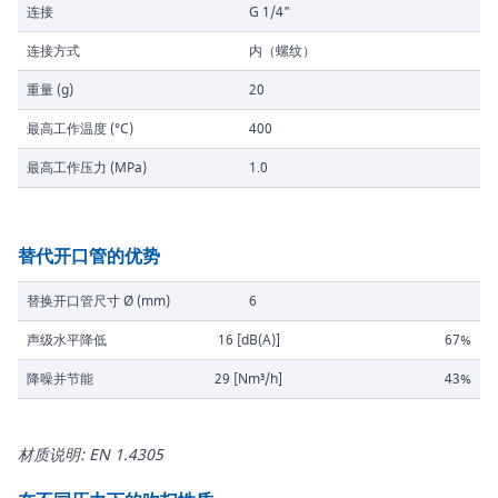
连接
G 1/4"
连接方式
内（螺纹）
重量 (g)
20
最高工作温度 (°C)
400
最高工作压力 (MPa)
1.0
替代开口管的优势
替换开口管尺寸 Ø (mm)
6
声级水平降低
16 [dB(A)]
67%
降噪并节能
29 [Nm³/h]
43%
材质说明: EN 1.4305