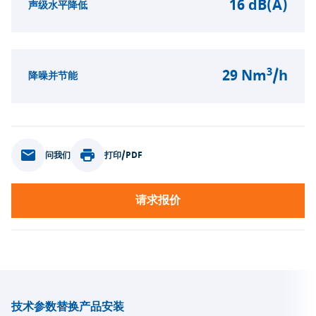
16 dB(A)
声级水平降低
3
29 Nm
/h
降噪并节能
问我们
打印/PDF
请求报价
技术参数
替换产品
安装