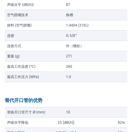
声级水平 (dB(A))
87
空气喷嘴技术
狭槽
材料 (空气喷嘴)
1.4404 (316L)
连接
G 3/8"
连接方式
外（螺纹）
重量 (g)
271
最高工作温度 (°C)
260
最高工作压力 (MPa)
1.0
替代开口管的优势
替换开口管尺寸 Ø (mm)
10
声级水平降低
25 [dB(A)]
82%