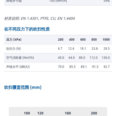
降噪并节能
109 [Nm³/h]
59%
材质说明: EN 1.4301, PTFE, CU, EN 1.4404
在不同压力下的吹扫性质
压力 (kPa)
200
400
600
800
1000
吹扫力 (N)
6.7
12.4
18.1
23.8
29.5
空气消耗量 (Nm³/h)
40.0
64.0
88.0
112.0
136.0
声级水平 (dB(A))
79.0
85.5
89.1
91.3
92.7
吹扫覆盖范围 (mm)
100
120
160
200