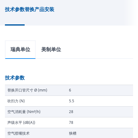
技术参数
替换产品
安装
瑞典单位
美制单位
技术参数
替换开口管尺寸 Ø (mm)
6
吹扫力 (N)
5.5
空气消耗量 (Nm³/h)
28
声级水平 (dB(A))
78
空气喷嘴技术
狭槽