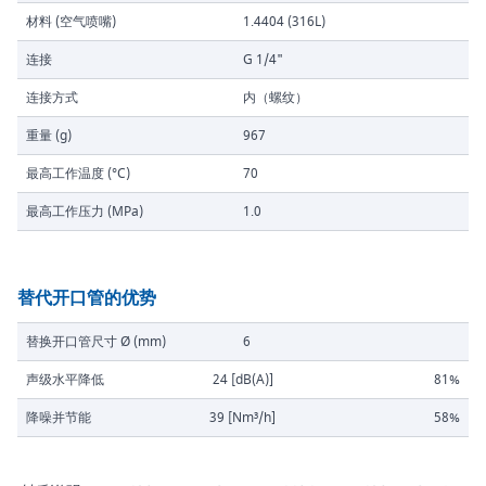
材料 (空气喷嘴)
1.4404 (316L)
连接
G 1/4"
连接方式
内（螺纹）
重量 (g)
967
最高工作温度 (°C)
70
最高工作压力 (MPa)
1.0
替代开口管的优势
替换开口管尺寸 Ø (mm)
6
声级水平降低
24 [dB(A)]
81%
降噪并节能
39 [Nm³/h]
58%