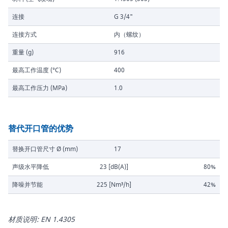
连接
G 3/4"
连接方式
内（螺纹）
重量 (g)
916
最高工作温度 (°C)
400
最高工作压力 (MPa)
1.0
替代开口管的优势
替换开口管尺寸 Ø (mm)
17
声级水平降低
23 [dB(A)]
80%
降噪并节能
225 [Nm³/h]
42%
材质说明: EN 1.4305