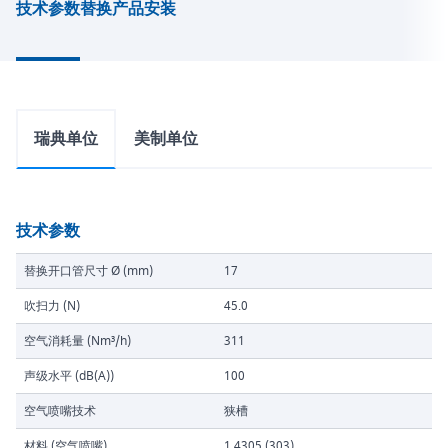
技术参数
替换产品
安装
瑞典单位
美制单位
技术参数
替换开口管尺寸 Ø (mm)
17
吹扫力 (N)
45.0
空气消耗量 (Nm³/h)
311
声级水平 (dB(A))
100
空气喷嘴技术
狭槽
材料 (空气喷嘴)
1.4305 (303)