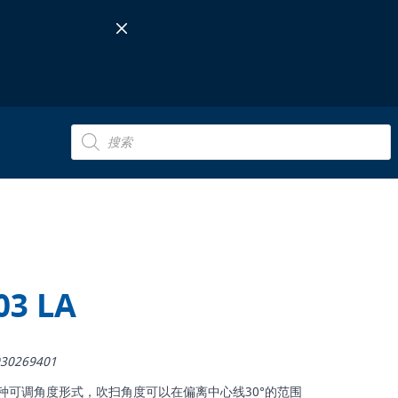
Products
search
03 LA
30269401
703L的一种可调角度形式，吹扫角度可以在偏离中心线30°的范围