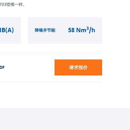
03喷嘴一样。
3
dB(A)
58 Nm
/h
降噪并节能
请求报价
DF