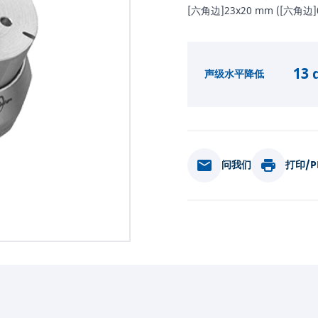
[六角边]23x20 mm ([六角边]0
13 
声级水平降低
问我们
打印/P