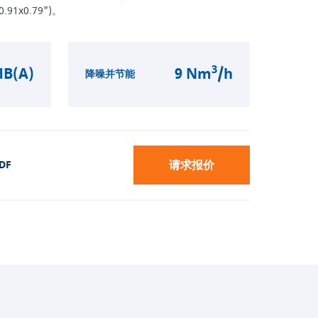
.91x0.79")。
3
dB(A)
9 Nm
/h
降噪并节能
请求报价
DF