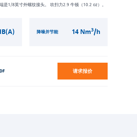
1/8英寸外螺纹接头。 吹扫力2.9 牛顿（10.2 oz）。
3
dB(A)
14 Nm
/h
降噪并节能
请求报价
DF