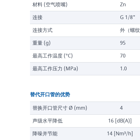
材料 (空气喷嘴)
Zn
连接
G 1/8"
连接方式
外（螺纹
重量 (g)
95
最高工作温度 (°C)
70
最高工作压力 (MPa)
1.0
替代开口管的优势
替换开口管尺寸 Ø (mm)
4
声级水平降低
16 [dB(A)]
降噪并节能
14 [Nm³/h]