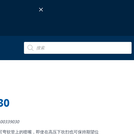
Products
search
30
00339030
0：安装在可弯软管上的喷嘴，即使在高压下吹扫也可保持期望位