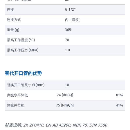
连接
G 1/2"
连接方式
内（螺纹）
重量 (g)
365
最高工作温度 (°C)
70
最高工作压力 (MPa)
1.0
替代开口管的优势
替换开口管尺寸 Ø (mm)
10
声级水平降低
24 [dB(A)]
81%
降噪并节能
75 [Nm³/h]
41%
材质说明: Zn ZP0410, EN AB 43200, NBR 70, DIN 7500