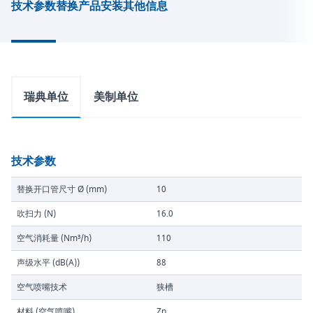
技术参数
替换产品
安装
其他信息
瑞典单位
美制单位
技术参数
替换开口管尺寸 Ø (mm)
10
吹扫力 (N)
16.0
空气消耗量 (Nm³/h)
110
声级水平 (dB(A))
88
空气喷嘴技术
狭槽
材料 (空气喷嘴)
Zn