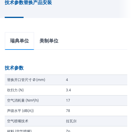
技术参数
替换产品
安装
瑞典单位
美制单位
技术参数
替换开口管尺寸 Ø (mm)
4
吹扫力 (N)
3.4
空气消耗量 (Nm³/h)
17
声级水平 (dB(A))
78
空气喷嘴技术
拉瓦尔
材料 (空气喷嘴)
Zn