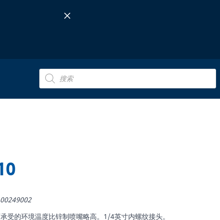
Products
search
10
00249002
喷嘴，可承受的环境温度比锌制喷嘴略高。1/4英寸内螺纹接头。