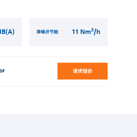
3
dB(A)
11 Nm
/h
降噪并节能
请求报价
DF