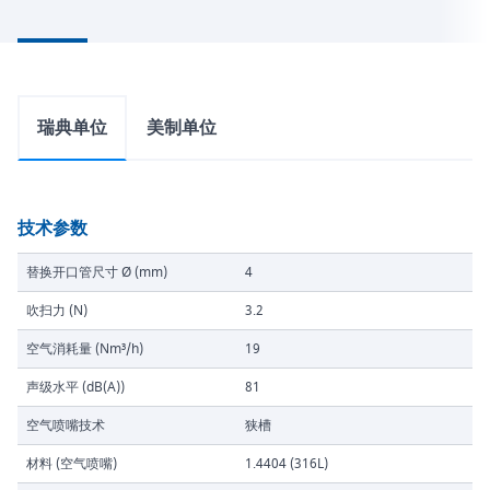
瑞典单位
美制单位
技术参数
替换开口管尺寸 Ø (mm)
4
吹扫力 (N)
3.2
空气消耗量 (Nm³/h)
19
声级水平 (dB(A))
81
空气喷嘴技术
狭槽
材料 (空气喷嘴)
1.4404 (316L)