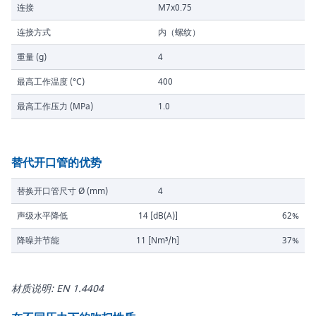
连接
M7x0.75
连接方式
内（螺纹）
重量 (g)
4
最高工作温度 (°C)
400
最高工作压力 (MPa)
1.0
替代开口管的优势
替换开口管尺寸 Ø (mm)
4
声级水平降低
14 [dB(A)]
62%
降噪并节能
11 [Nm³/h]
37%
材质说明: EN 1.4404