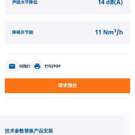
14 dB(A)
声级水平降低
3
11 Nm
/h
降噪并节能
问我们
打印/PDF
请求报价
技术参数
替换产品
安装