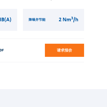
3
dB(A)
2 Nm
/h
降噪并节能
请求报价
DF