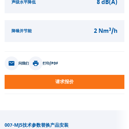
8 dB(A)
声级水平降低
3
2 Nm
/h
降噪并节能
问我们
打印/PDF
请求报价
007-MJ5
技术参数
替换产品
安装