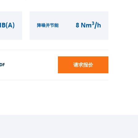
3
dB(A)
8 Nm
/h
降噪并节能
请求报价
DF