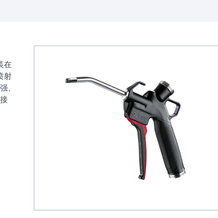
装在
喷射
强、
接