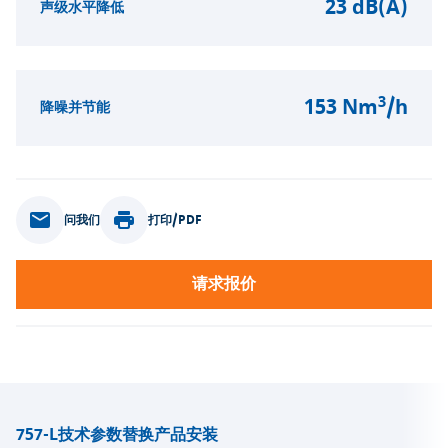
23 dB(A)
声级水平降低
3
153 Nm
/h
降噪并节能
问我们
打印/PDF
请求报价
757-L
技术参数
替换产品
安装