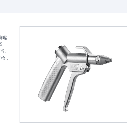
制喷嘴
5
当。
喷枪，