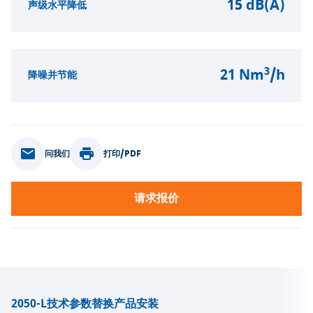
15 dB(A)
声级水平降低
3
21 Nm
/h
降噪并节能
问我们
打印/PDF
请求报价
2050-L
技术参数
替换产品
安装